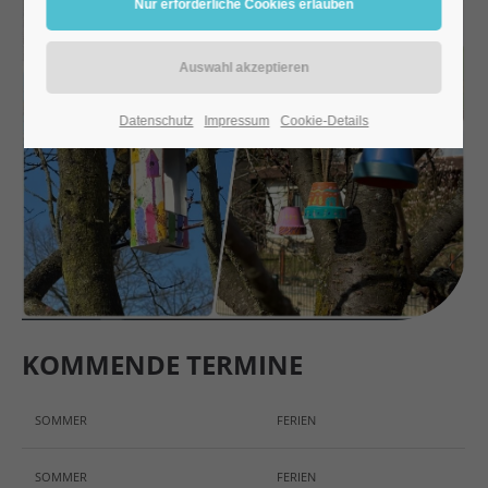
24h
/ 365days
Datenschutz
Impressum
Cookie-Details
We offer support for our customers
Mon - Fri 8:00am - 5:00pm
(GMT +1)
Get in touch
Cybersteel Inc.
376-293 City Road, Suite 600
San Francisco, CA 94102
KOMMENDE TERMINE
Have any questions?
SOMMER
FERIEN
+44 1234 567 890
SOMMER
FERIEN
Drop us a line