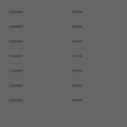
info@yourdomain.com
SOMMER
FERIEN
About us
SOMMER
FERIEN
Lorem ipsum dolor sit amet, consectetuer
adipiscing elit.
SOMMER
FERIEN
Aenean commodo ligula eget dolor. Aenean massa.
Cum sociis natoque penatibus et magnis dis
SOMMER
FERIEN
parturient montes, nascetur ridiculus mus. Donec
quam felis, ultricies nec.
SOMMER
FERIEN
SOMMER
FERIEN
SOMMER
FERIEN