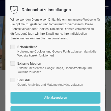
Menu
Datenschutzeinstellungen
Login
Wir verwenden Dienste von Drittanbietern, um unsere Webseite für
Benutzername
Sie optimal zu gestalten und fortlaufend zu verbessern. Diese
Dienste verwenden Cookies. Um diese Dienste verwenden zu
dürfen, benötigen wir Ihre Einwilligung. Ihre individuellen
Einstellungen können Sie hier vornehmen.
Passwort
Erforderlich*
Notwendige Cookies und Google Fonts zulassen damit die
Website korrekt funktioniert
Externe Medien
Externe Medien wie Google Maps, OpenStreetMap und
Youtube zulassen
Anmelden
Statistik
Register
|
Lost your password?
Google Analytics und Matomo Analytics zulassen
Support
Lorem ipsum dolor sit amet: